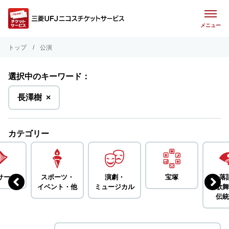
メニュー
トップ
公演
選択中のキーワード：
を
長澤樹
×
削
除
カテゴリー
サート
スポーツ・
演劇・
宝塚
落
イベント・
他
ミュージカル
歌舞
伝統