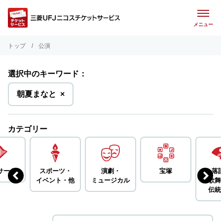
メニュー
トップ
公演
選択中のキーワード：
を
朝夏まなと
×
削
除
カテゴリー
サート
スポーツ・
演劇・
宝塚
落
イベント・
他
ミュージカル
歌舞
伝統