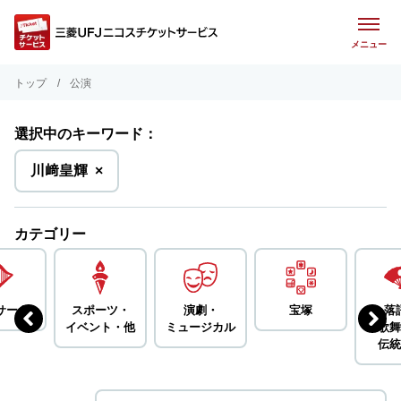
メニュー
トップ
公演
選択中のキーワード：
を
川﨑皇輝
×
削
除
カテゴリー
サート
スポーツ・
演劇・
宝塚
落
イベント・
他
ミュージカル
歌舞
伝統