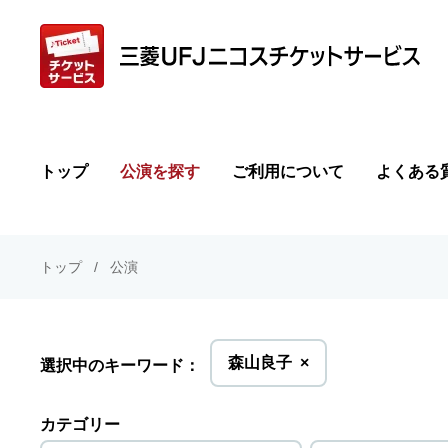
トップ
公演を探す
ご利用について
よくある
トップ
公演
を
森山良子
×
選択中のキーワード：
削
除
カテゴリー