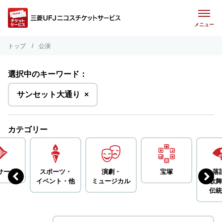
メニュー
トップ
公演
選択中のキーワード：
を
サンセット大通り
×
削
除
カテゴリー
サート
スポーツ・
演劇・
宝塚
落
イベント・
他
ミュージカル
歌舞
伝統