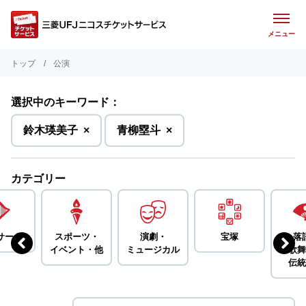
メニュー
トップ
公演
選択中のキーワード：
を
を
鈴木瑛美子
×
青柳塁斗
×
削
削
除
除
カテゴリー
サート
スポーツ・
演劇・
宝塚
落
イベント・
他
ミュージカル
歌舞
伝統