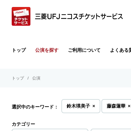
トップ
公演を探す
ご利用について
よくある
トップ
公演
を
を
鈴木瑛美子
×
藤森蓮華
×
選択中のキーワード：
削
削
除
除
カテゴリー