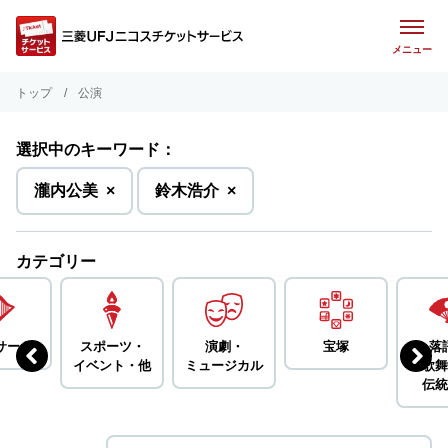
メニュー
トップ
公演
選択中のキーワード：
を
を
瀧内公美
×
鈴木浩介
×
削
削
除
除
カテゴリー
サート
スポーツ・
演劇・
宝塚
落
イベント・
他
ミュージカル
歌舞
伝統