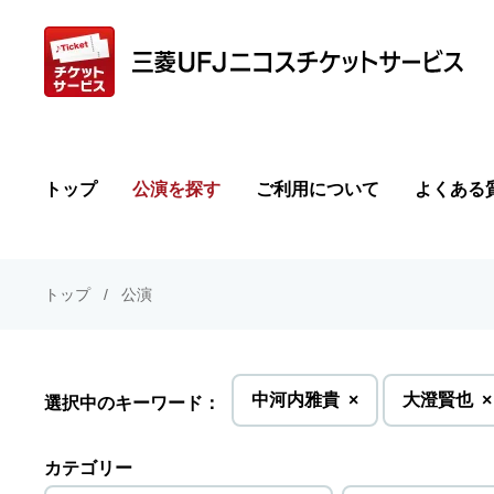
トップ
公演を探す
ご利用について
よくある
トップ
公演
を
を
中河内雅貴
×
大澄賢也
×
選択中のキーワード：
削
削
除
除
カテゴリー