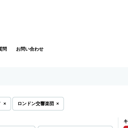
質問
お問い合わせ
を
を
ノ
×
ロンドン交響楽団
×
削
削
除
除
キ