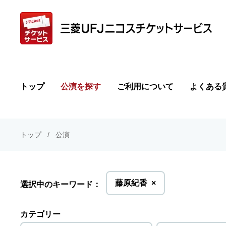
トップ
公演を探す
ご利用について
よくある
トップ
公演
を
藤原紀香
×
選択中のキーワード：
削
除
カテゴリー