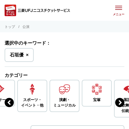
メニュー
トップ
公演
選択中のキーワード：
を
石垣優
×
削
除
カテゴリー
サート
スポーツ・
演劇・
宝塚
落
イベント・
他
ミュージカル
歌舞
伝統