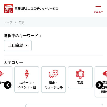
メニュー
トップ
公演
選択中のキーワード：
を
上山竜治
×
削
除
カテゴリー
サート
スポーツ・
演劇・
宝塚
落
イベント・
他
ミュージカル
歌舞
伝統