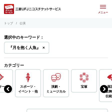
メニュー
トップ
公演
選択中のキーワード：
を
『月を抱く人魚』
×
削
除
カテゴリー
サート
スポーツ・
演劇・
宝塚
落
イベント・
他
ミュージカル
歌舞
伝統