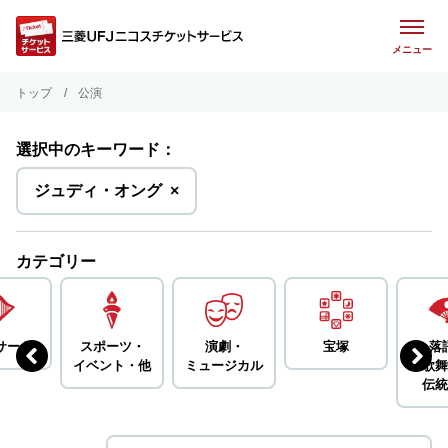
メニュー
トップ
公演
選択中のキーワード：
を
ジュディ・オング
×
削
除
カテゴリー
サート
スポーツ・
演劇・
宝塚
落
イベント・
他
ミュージカル
歌舞
伝統