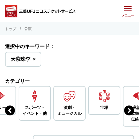
メニュー
トップ
公演
選択中のキーワード：
を
天紫珠李
×
削
除
カテゴリー
サート
スポーツ・
演劇・
宝塚
落
イベント・
他
ミュージカル
歌舞
伝統