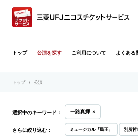
トップ
公演を探す
ご利用について
よくある
トップ
公演
を
一路真輝
×
選択中のキーワード：
削
除
ミュージカル『民王』
別所哲
さらに絞り込む：