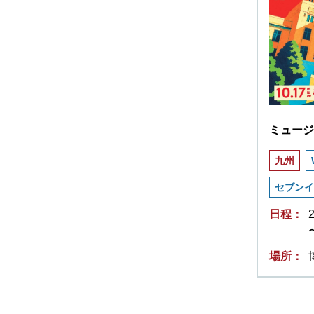
ミュージ
九州
セブンイ
日程：
場所：