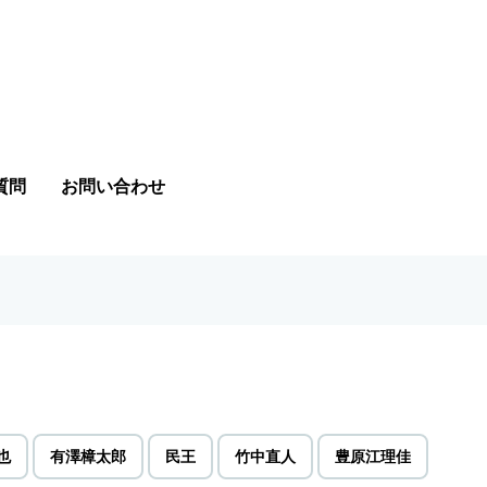
質問
お問い合わせ
也
有澤樟太郎
民王
竹中直人
豊原江理佳