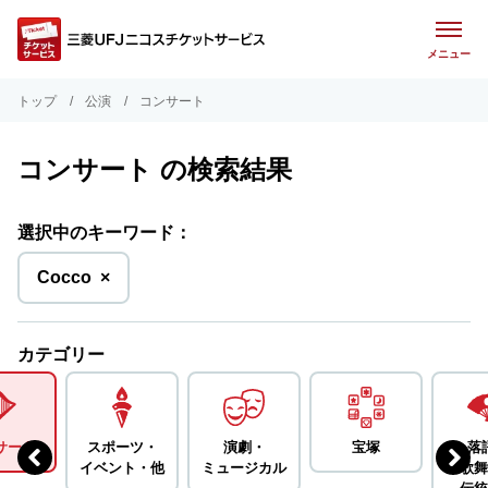
メニュー
トップ
公演
コンサート
コンサート の検索結果
選択中のキーワード：
を
Cocco
×
削
除
カテゴリー
サート
スポーツ・
演劇・
宝塚
落
イベント・
他
ミュージカル
歌舞