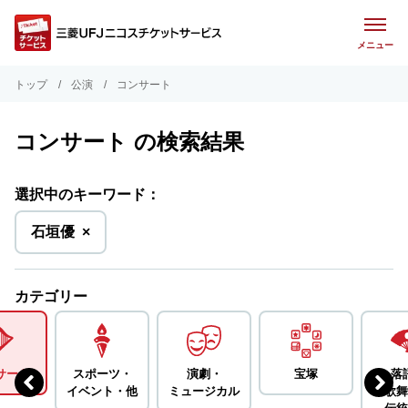
メニュー
トップ
公演
コンサート
コンサート の検索結果
選択中のキーワード：
を
石垣優
×
削
除
カテゴリー
サート
スポーツ・
演劇・
宝塚
落
イベント・
他
ミュージカル
歌舞