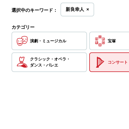
を
新良幸人
×
選択中のキーワード：
削
除
カテゴリー
演劇・
ミュージカル
宝塚
クラシック・
オペラ・
コンサート
ダンス・
バレエ