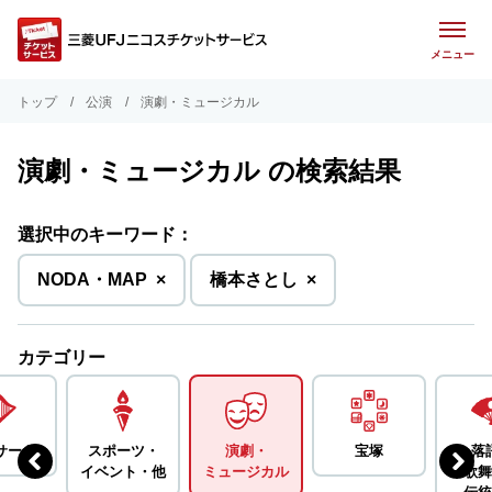
メニュー
トップ
公演
演劇・ミュージカル
演劇・ミュージカル の検索結果
選択中のキーワード：
を
を
NODA・MAP
×
橋本さとし
×
削
削
除
除
カテゴリー
サート
スポーツ・
演劇・
宝塚
落
イベント・
他
ミュージカル
歌舞