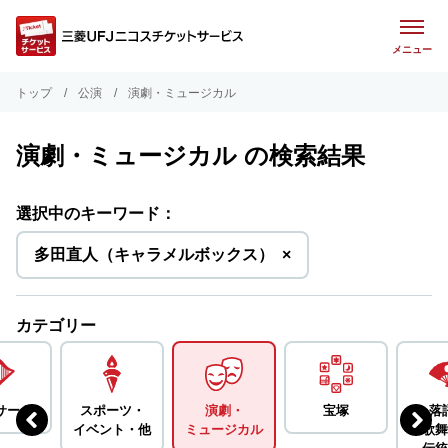
メニュー
トップ
公演
演劇・ミュージカル
演劇・ミュージカル の検索結果
選択中のキーワード：
を
多田直人（キャラメルボックス）
×
削
除
カテゴリー
サート
スポーツ・
演劇・
宝塚
落
イベント・
他
ミュージカル
歌舞