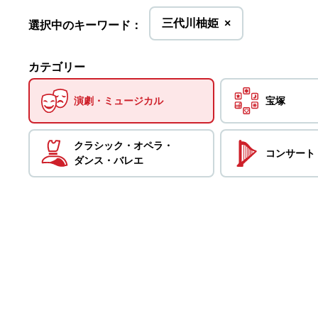
を
三代川柚姫
×
選択中のキーワード：
削
除
カテゴリー
演劇・
ミュージカル
宝塚
クラシック・
オペラ・
コンサート
ダンス・
バレエ