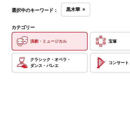
を
黒木華
×
選択中のキーワード：
削
除
カテゴリー
演劇・
ミュージカル
宝塚
クラシック・
オペラ・
コンサート
ダンス・
バレエ