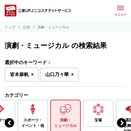
メニュー
トップ
公演
演劇・ミュージカル
演劇・ミュージカル の検索結果
選択中のキーワード：
を
を
皆本麻帆
×
山口乃々華
×
削
削
除
除
カテゴリー
サート
スポーツ・
演劇・
宝塚
落
イベント・
他
ミュージカル
歌舞