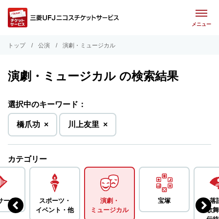
メニュー
トップ
公演
演劇・ミュージカル
演劇・ミュージカル の検索結果
選択中のキーワード：
を
を
橋爪功
×
川上友里
×
削
削
除
除
カテゴリー
サート
スポーツ・
演劇・
宝塚
落
イベント・
他
ミュージカル
歌舞