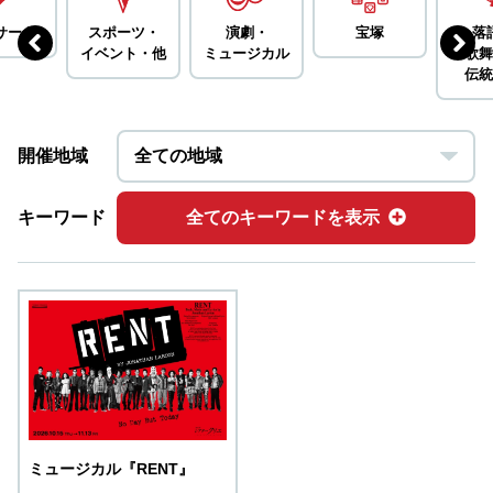
サート
スポーツ・
演劇・
宝塚
落
イベント・
他
ミュージカル
歌舞
伝統
開催地域
キーワード
全てのキーワードを表示
ミュージカル『RENT』