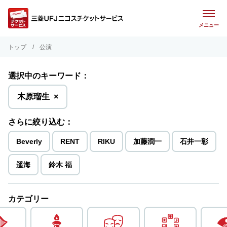
メニュー
トップ
公演
選択中のキーワード：
を
木原瑠生
×
削
除
さらに絞り込む：
Beverly
RENT
RIKU
加藤潤一
石井一彰
遥海
鈴木 福
カテゴリー