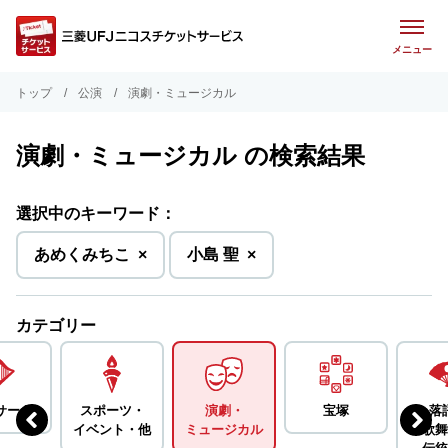
メニュー
トップ
公演
演劇・ミュージカル
演劇・ミュージカル の検索結果
選択中のキーワード：
を
を
あめくみちこ
×
小島 聖
×
削
削
除
除
カテゴリー
サート
スポーツ・
演劇・
宝塚
落
イベント・
他
ミュージカル
歌舞