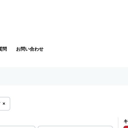
質問
お問い合わせ
を
樹
×
削
除
キ