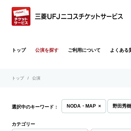
トップ
公演を探す
ご利用について
よくある
トップ
公演
を
NODA・MAP
×
野田秀
選択中のキーワード：
削
除
カテゴリー