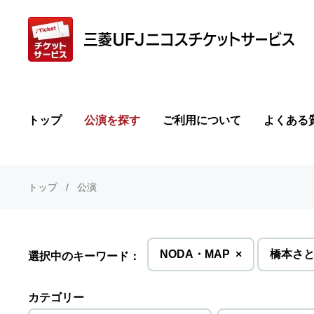
トップ
公演を探す
ご利用について
よくある
トップ
公演
を
NODA・MAP
×
橋本さ
選択中のキーワード：
削
除
カテゴリー