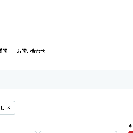
質問
お問い合わせ
を
とし
×
削
除
キ