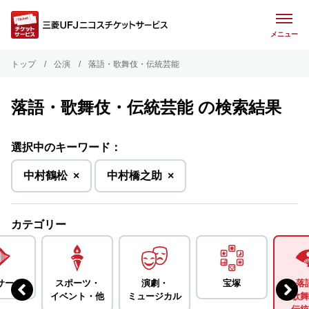
メニュー
トップ
公演
落語・歌舞伎・伝統芸能
落語・歌舞伎・伝統芸能 の検索結果
選択中のキーワード：
を
を
中村鶴松
×
中村橋之助
×
削
削
除
除
カテゴリー
サート
スポーツ・
演劇・
宝塚
落
イベント・
他
ミュージカル
歌舞