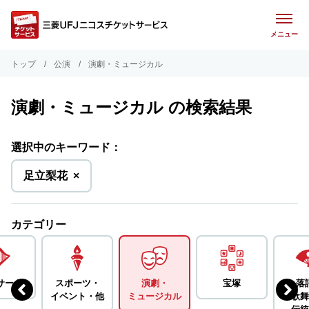
メニュー
トップ
公演
演劇・ミュージカル
演劇・ミュージカル の検索結果
選択中のキーワード：
を
足立梨花
×
削
除
カテゴリー
サート
スポーツ・
演劇・
宝塚
落
イベント・
他
ミュージカル
歌舞