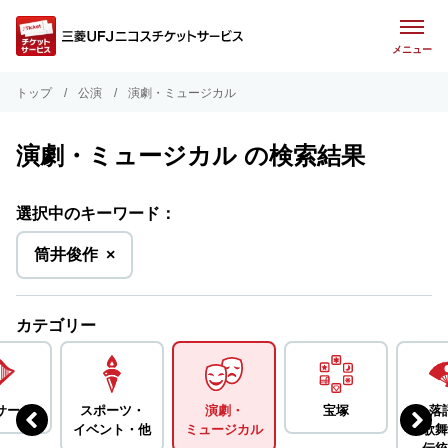
メニュー
トップ
公演
演劇・ミュージカル
演劇・ミュージカル の検索結果
選択中のキーワード：
を
筒井俊作
×
削
除
カテゴリー
サート
スポーツ・
演劇・
宝塚
落
イベント・
他
ミュージカル
歌舞