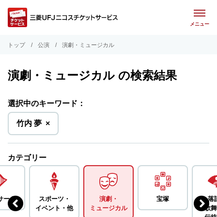
メニュー
トップ
公演
演劇・ミュージカル
演劇・ミュージカル の検索結果
選択中のキーワード：
を
竹内 夢
×
削
除
カテゴリー
サート
スポーツ・
演劇・
宝塚
落
イベント・
他
ミュージカル
歌舞