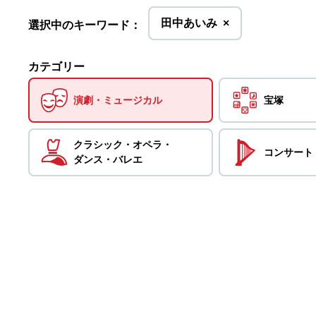
を
田中あいみ
×
選択中のキーワード：
削
除
カテゴリー
演劇・
ミュージカル
宝塚
クラシック・
オペラ・
コンサート
ダンス・
バレエ