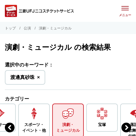
メニュー
トップ
公演
演劇・ミュージカル
演劇・ミュージカル の検索結果
選択中のキーワード：
を
渡邊真砂珠
×
削
除
カテゴリー
サート
スポーツ・
演劇・
宝塚
落
イベント・
他
ミュージカル
歌舞