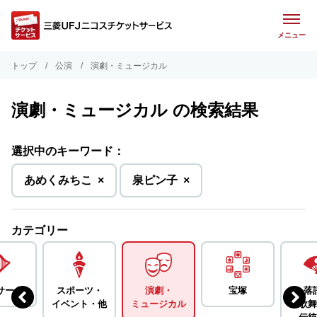
メニュー
トップ
公演
演劇・ミュージカル
演劇・ミュージカル の検索結果
選択中のキーワード：
を
を
あめくみちこ
×
泉ピン⼦
×
削
削
除
除
カテゴリー
サート
スポーツ・
演劇・
宝塚
落
イベント・
他
ミュージカル
歌舞