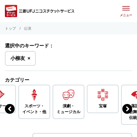
メニュー
トップ
公演
選択中のキーワード：
を
小柳友
×
削
除
カテゴリー
サート
スポーツ・
演劇・
宝塚
落
イベント・
他
ミュージカル
歌舞
伝統