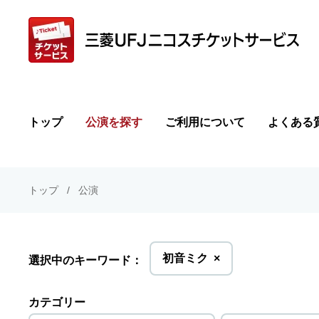
トップ
公演を探す
ご利用について
よくある
トップ
公演
を
初音ミク
×
選択中のキーワード：
削
除
カテゴリー