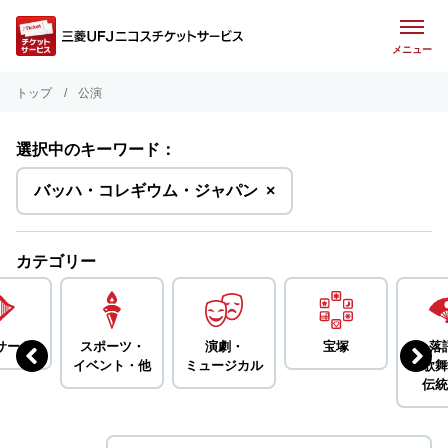
メニュー
トップ
公演
選択中のキーワード：
を
バッハ・コレギウム・ジャパン
×
削
除
カテゴリー
サート
スポーツ・
演劇・
宝塚
落
イベント・
他
ミュージカル
歌舞
伝統