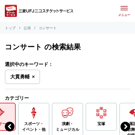
メニュー
トップ
公演
コンサート
コンサート の検索結果
選択中のキーワード：
を
大貫勇輔
×
削
除
カテゴリー
サート
スポーツ・
演劇・
宝塚
落
イベント・
他
ミュージカル
歌舞