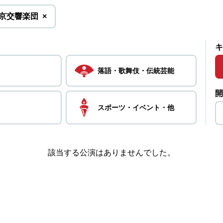
を
京交響楽団
×
削
除
キ
落語・
歌舞伎・
伝統芸能
開
スポーツ・
イベント・
他
該当する公演はありませんでした。