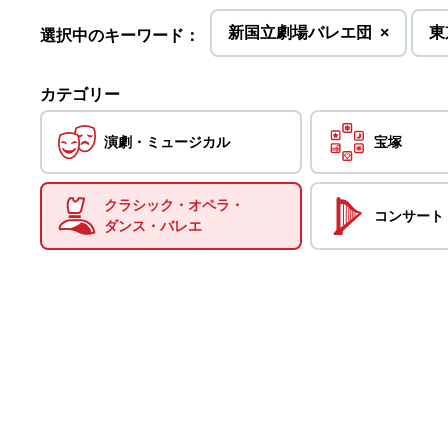
を
新国立劇場バレエ団
×
東
選択中のキーワード：
削
除
カテゴリー
演劇・
ミュージカル
宝塚
クラシック・
オペラ・
コンサート
ダンス・
バレエ