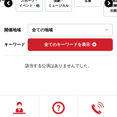
サート
スポーツ・
演劇・
宝塚
落
イベント・
他
ミュージカル
歌舞
伝統
開催地域
キーワード
全てのキーワードを表示
該当する公演はありませんでした。