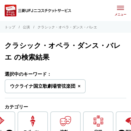
メニュー
トップ
公演
クラシック・オペラ・ダンス・バレエ
クラシック・オペラ・ダンス・バレ
エ の検索結果
選択中のキーワード：
を
ウクライナ国立歌劇場管弦楽団
×
削
除
カテゴリー