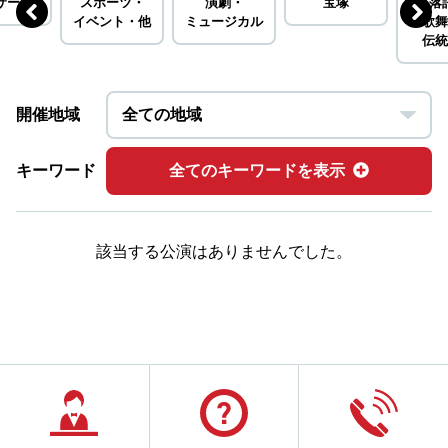
サート
スポーツ・
演劇・
宝塚
落
イベント・
他
ミュージカル
歌舞
伝統
開催地域
キーワード
全てのキーワードを表示
該当する公演はありませんでした。